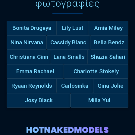
φωτογραφίες
Bonita Drugaya
Lily Lust
Amia Miley
Nina Nirvana
Cassidy Blanc
Bella Bendz
Christiana Cinn
Lana Smalls
Shazia Sahari
Emma Rachael
Charlotte Stokely
Ryaan Reynolds
Carlosinka
Gina Jolie
Josy Black
Milla Yul