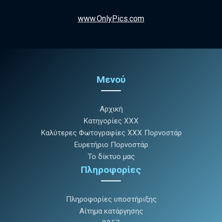
www.OnlyPics.com
Μενού
Αρχική
Κατηγορίες XXX
Καλύτερες Φωτογραφίες XXX Πορνοστάρ
Ευρετήριο Πορνοστάρ
Το δίκτυο μας
Πληροφορίες
Πληροφορίες υποστήριξης
Αίτημα κατάργησης