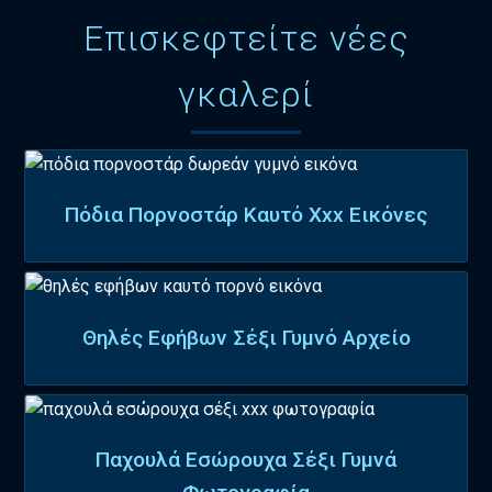
Επισκεφτείτε νέες
γκαλερί
Πόδια Πορνοστάρ Καυτό Xxx Εικόνες
Θηλές Εφήβων Σέξι Γυμνό Αρχείο
Παχουλά Εσώρουχα Σέξι Γυμνά