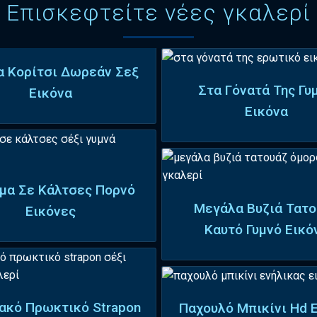
Επισκεφτείτε νέες γκαλερί
 Κορίτσι Δωρεάν Σεξ
Στα Γόνατά Της Γυ
Εικόνα
Εικόνα
μα Σε Κάλτσες Πορνό
Μεγάλα Βυζιά Τατο
Εικόνες
Καυτό Γυμνό Εικό
ακό Πρωκτικό Strapon
Παχουλό Μπικίνι Hd 