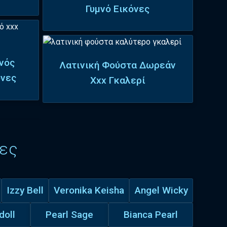
Γυμνό Εικόνες
νός
Λατινική Φούστα Δωρεάν
όνες
Xxx Γκαλερί
ες
Izzy Bell
Veronika Keisha
Angel Wicky
doll
Pearl Sage
Bianca Pearl