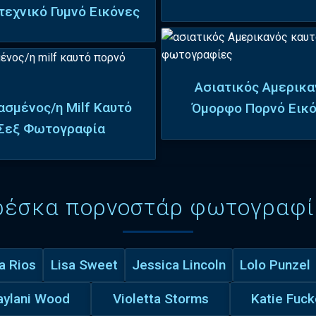
τεχνικό Γυμνό Εικόνες
Ασιατικός Αμερικα
ασμένος/η Milf Καυτό
Όμορφο Πορνό Εικ
Σεξ Φωτογραφία
ρέσκα πορνοστάρ φωτογραφί
a Rios
Lisa Sweet
Jessica Lincoln
Lolo Punzel
aylani Wood
Violetta Storms
Katie Fuck