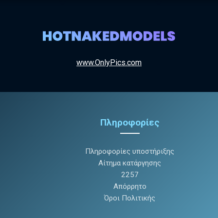
www.OnlyPics.com
Πληροφορίες
Πληροφορίες υποστήριξης
Αίτημα κατάργησης
2257
Απόρρητο
Όροι Πολιτικής