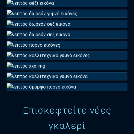
Επισκεφτείτε νέες
γκαλερί