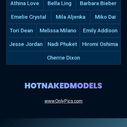
Athina Love
Bella Ling
Barbara Bieber
Emelie Crystal
Mila Aljenka
Miko Dai
Tori Dean
Melissa Milano
Emily Addison
Jesse Jordan
Nadi Phuket
Hiromi Oshima
Cherrie Dixon
www.OnlyPics.com