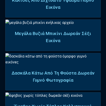
Κάλτσες Από Διχτυωτό Ύφασμα Πορνό
Εικόνα
Μεγάλα Βυζιά Μπικίνι Δωρεάν Σέξι
Εικόνα
Δασκάλα Κάτω Από Τη Φούστα Δωρεάν
Γυμνό Φωτογραφία