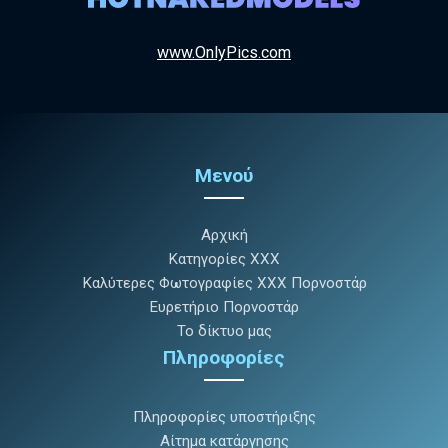
www.OnlyPics.com
Μενού
Αρχική
Κατηγορίες XXX
Καλύτερες Φωτογραφίες XXX Πορνοστάρ
Ευρετήριο Πορνοστάρ
Το δίκτυο μας
Πληροφορίες
Πληροφορίες υποστήριξης
Αίτημα κατάργησης