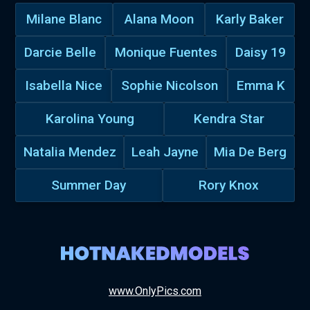
Milane Blanc
Alana Moon
Karly Baker
Darcie Belle
Monique Fuentes
Daisy 19
Isabella Nice
Sophie Nicolson
Emma K
Karolina Young
Kendra Star
Natalia Mendez
Leah Jayne
Mia De Berg
Summer Day
Rory Knox
www.OnlyPics.com