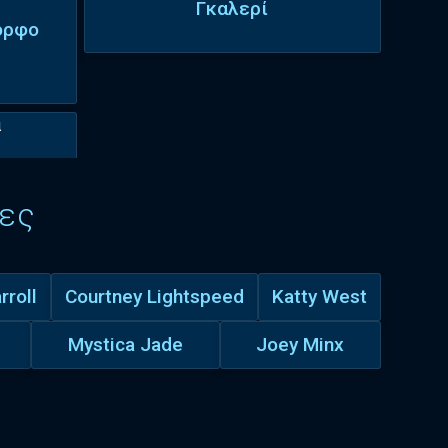
Γκαλερί
ορφο
ες
rroll
Courtney Lightspeed
Katty West
Mystica Jade
Joey Minx