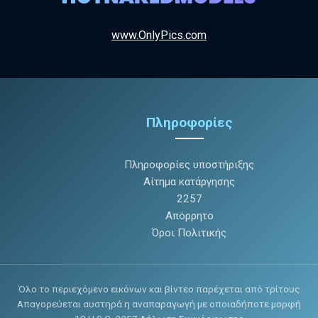
www.OnlyPics.com
Πληροφορίες
Πληροφορίες υποστήριξης
Αίτημα κατάργησης
2257
Απόρρητο
Όροι Πολιτικής
Όλο το περιεχόμενο εικόνων και βίντεο παρέχεται από τρίτους
Απαγορεύεται αυστηρά η αναπαραγωγή με οποιαδήποτε μορφή