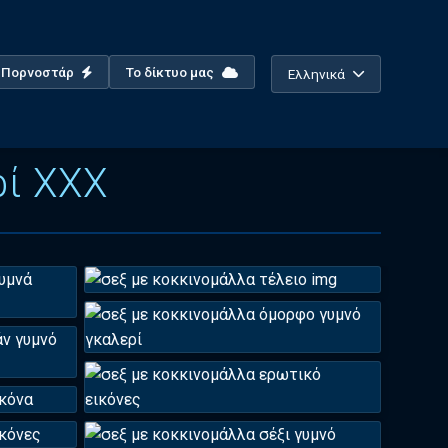
ο Πορνοστάρ
Το δίκτυο μας
Ελληνικά
ρί XXX