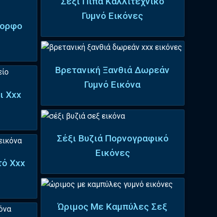
Σέξι Πίπα Καλλιτεχνικό
Γυμνό Εικόνες
μορφο
Βρετανική Ξανθιά Δωρεάν
Γυμνό Εικόνα
ι Xxx
Σέξι Βυζιά Πορνογραφικό
Εικόνες
τό Xxx
Ώριμος Με Καμπύλες Σεξ