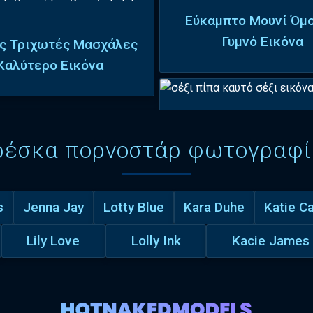
Εύκαμπτο Μουνί Όμ
Γυμνό Εικόνα
ς Τριχωτές Μασχάλες
Καλύτερο Εικόνα
ρέσκα πορνοστάρ φωτογραφί
s
Jenna Jay
Lotty Blue
Kara Duhe
Katie Ca
Lily Love
Lolly Ink
Kacie James