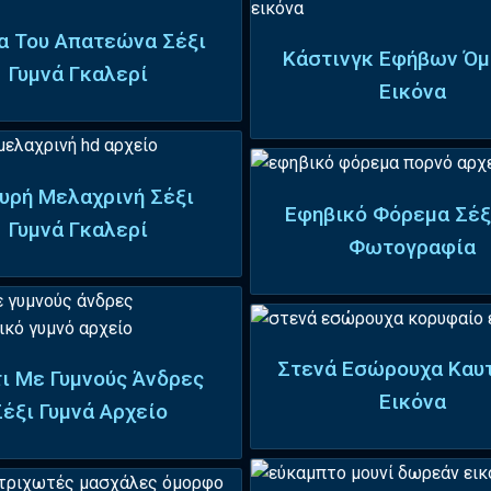
α Του Απατεώνα Σέξι
Κάστινγκ Εφήβων Ό
Γυμνά Γκαλερί
Εικόνα
υρή Μελαχρινή Σέξι
Εφηβικό Φόρεμα Σέξ
Γυμνά Γκαλερί
Φωτογραφία
Στενά Εσώρουχα Καυ
ι Με Γυμνούς Άνδρες
Εικόνα
Σέξι Γυμνά Αρχείο