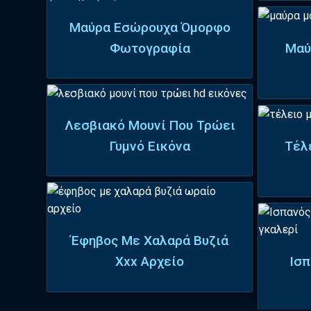
Μαύρα Εσώρουχα Όμορφο
Φωτογραφία
Μαύ
Λεσβιακό Μουνί Που Τρώει
Γυμνό Εικόνα
Τέλ
Έφηβος Με Χαλαρά Βυζιά
Xxx Αρχείο
Ισπ