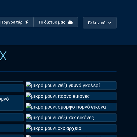
ο Πορνοστάρ
Το δίκτυο μας
Ελληνικά
XX