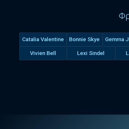
Φ
Catalia Valentine
Bonnie Skye
Gemma Jo
Vivien Bell
Lexi Sindel
L