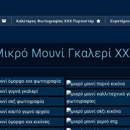
X
Καλύτερες Φωτογραφίες XXX Πορνοστάρ
Ευρετήρι
ικρό Μουνί Γκαλερί X