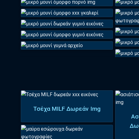
Τσέχα MILF Δωρεάν Img
Ασ
Δω