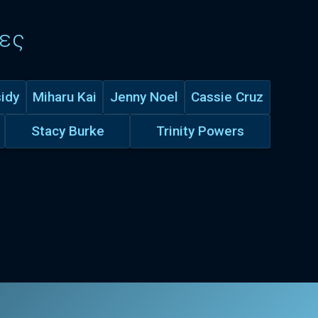
ες
idy
Miharu Kai
Jenny Noel
Cassie Cruz
Stacy Burke
Trinity Powers