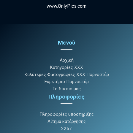
www.OnlyPics.com
Μενού
Αρχική
Κατηγορίες XXX
Καλύτερες Φωτογραφίες XXX Πορνοστάρ
Ευρετήριο Πορνοστάρ
Το δίκτυο μας
Πληροφορίες
Πληροφορίες υποστήριξης
Αίτημα κατάργησης
2257