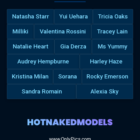
Natasha Starr
Yui Uehara
Tricia Oaks
Milliki
Valentina Rossini
Tracey Lain
Natalie Heart
Gia Derza
Ms Yummy
Audrey Hempburne
Harley Haze
Kristina Milan
Sorana
Rocky Emerson
Sandra Romain
Alexia Sky
www.OnlyPics.com