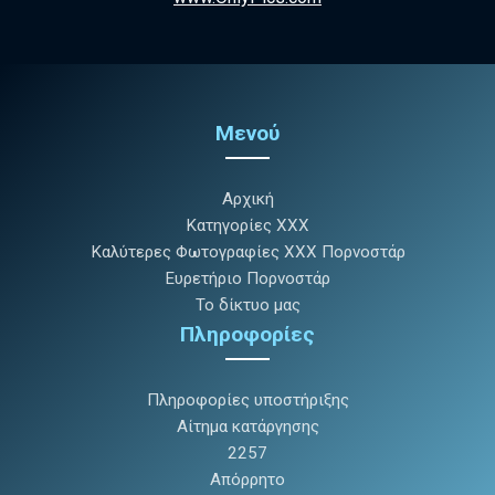
Μενού
Αρχική
Κατηγορίες XXX
Καλύτερες Φωτογραφίες XXX Πορνοστάρ
Ευρετήριο Πορνοστάρ
Το δίκτυο μας
Πληροφορίες
Πληροφορίες υποστήριξης
Αίτημα κατάργησης
2257
Απόρρητο