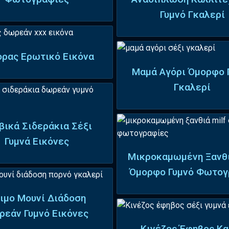
Γυμνό Γκαλερί
ορας Ερωτικό Εικόνα
Μαμά Αγόρι Όμορφο 
Γκαλερί
βικά Σιδεράκια Σέξι
Γυμνά Εικόνες
Μικροκαμωμένη Ξανθι
Όμορφο Γυμνό Φωτογ
ιμο Μουνί Διάδοση
ρεάν Γυμνό Εικόνες
Κινέζος Έφηβος Κα