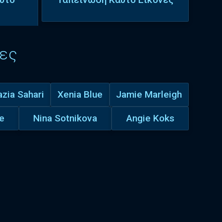
ες
zia Sahari
Xenia Blue
Jamie Marleigh
e
Nina Sotnikova
Angie Koks