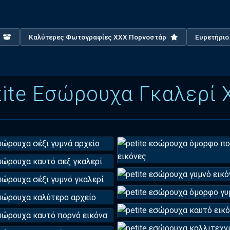
X
Καλύτερες Φωτογραφίες XXX Πορνοστάρ
Ευρετήρι
tite Εσώρουχα Γκαλερί 