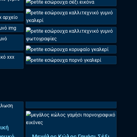
ική
χνικό
Μεγάλος Κώλος Γαμήσι Σέξι