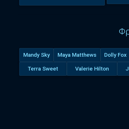
Φ
Mandy Sky
Maya Matthews
Dolly Fox
Terra Sweet
Valerie Hilton
J