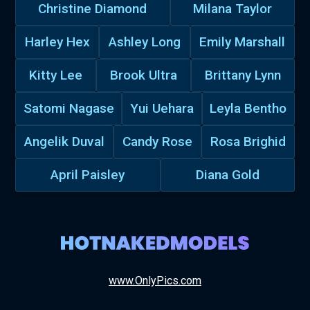
Christine Diamond
Milana Taylor
Harley Hex
Ashley Long
Emily Marshall
Kitty Lee
Brook Ultra
Brittany Lynn
Satomi Nagase
Yui Uehara
Leyla Bentho
Angelik Duval
Candy Rose
Rosa Brighid
April Paisley
Diana Gold
www.OnlyPics.com