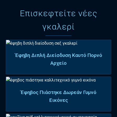
Επισκεφτείτε νέες
γκαλερί
Έφηβη Διπλή Διείσδυση Καυτό Πορνό
Αρχείο
Έφηβος Πιάστηκε Δωρεάν Γυμνό
Εικόνες