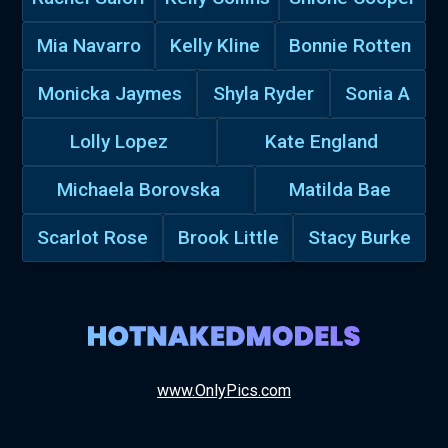
Mia Navarro
Kelly Kline
Bonnie Rotten
Monicka Jaymes
Shyla Ryder
Sonia A
Lolly Lopez
Kate England
Michaela Borovska
Matilda Bae
Scarlot Rose
Brook Little
Stacy Burke
www.OnlyPics.com