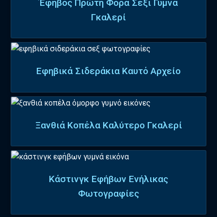
Έφηβος Πρώτη Φορά Σέξι Γυμνά
Γκαλερί
Εφηβικά Σιδεράκια Καυτό Αρχείο
Ξανθιά Κοπέλα Καλύτερο Γκαλερί
Κάστινγκ Εφήβων Ενήλικας
Φωτογραφίες