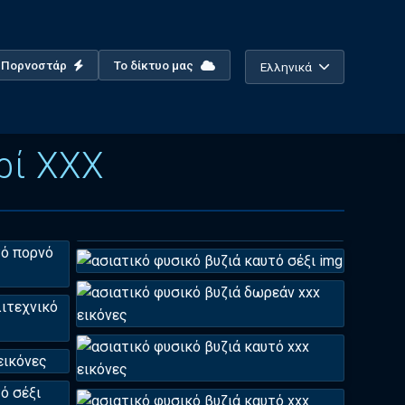
ο Πορνοστάρ
Το δίκτυο μας
Ελληνικά
ρί XXX