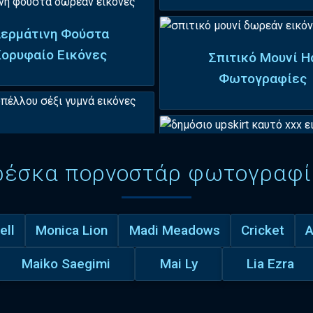
ερμάτινη Φούστα
Κορυφαίο Εικόνες
Σπιτικό Μουνί H
Φωτογραφίες
ρέσκα πορνοστάρ φωτογραφί
ell
Monica Lion
Madi Meadows
Cricket
A
Maiko Saegimi
Mai Ly
Lia Ezra