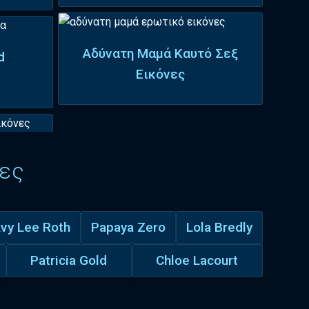
Αδύνατη Μαμά Καυτό Σεξ
d
Εικόνες
ες
vy Lee Roth
Papaya Zero
Lola Bredly
Patricia Gold
Chloe Lacourt