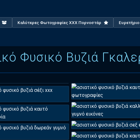
X
Καλύτερες Φωτογραφίες XXX Πορνοστάρ
Ευρετήρι
ικό Φυσικό Βυζιά Γκαλε