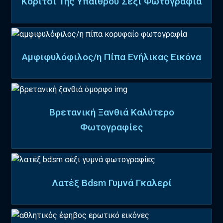
Κορίτσι Της Υπαίθρου Σέξι Φωτογραφία
Αμφιφυλόφιλος/η Πίπα Ενήλικας Εικόνα
Βρετανική Ξανθιά Καλύτερο
Φωτογραφίες
Λατέξ Bdsm Γυμνά Γκαλερί