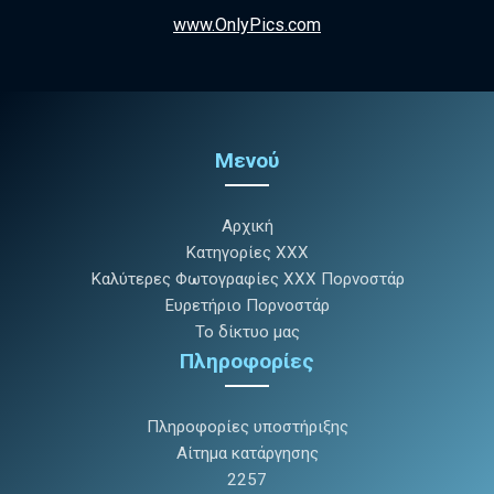
www.OnlyPics.com
Μενού
Αρχική
Κατηγορίες XXX
Καλύτερες Φωτογραφίες XXX Πορνοστάρ
Ευρετήριο Πορνοστάρ
Το δίκτυο μας
Πληροφορίες
Πληροφορίες υποστήριξης
Αίτημα κατάργησης
2257