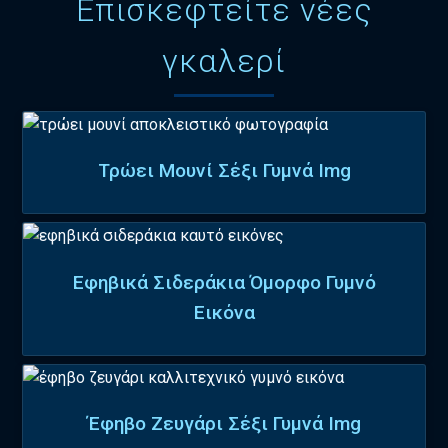
Επισκεφτείτε νέες
γκαλερί
Τρώει Μουνί Σέξι Γυμνά Img
Εφηβικά Σιδεράκια Όμορφο Γυμνό
Εικόνα
Έφηβο Ζευγάρι Σέξι Γυμνά Img