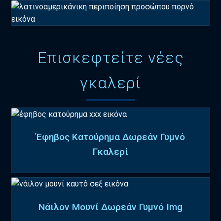
Επισκεφτείτε νέες
γκαλερί
Έφηβος Κατούρημα Δωρεάν Γυμνό
Γκαλερί
Νάιλον Μουνί Δωρεάν Γυμνό Img