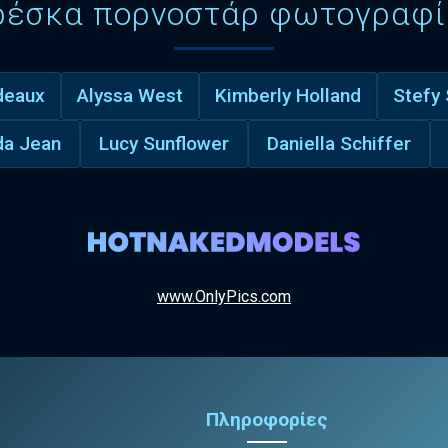
ρέσκα πορνοστάρ φωτογραφί
deaux
Alyssa West
Kimberly Holland
Stefy
a Jean
Lucy Sunflower
Daniella Schiffer
www.OnlyPics.com
Πληροφορίες