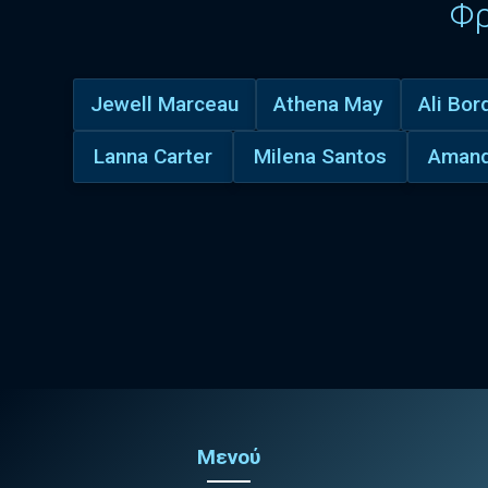
Φ
Jewell Marceau
Athena May
Ali Bor
Lanna Carter
Milena Santos
Amand
Μενού