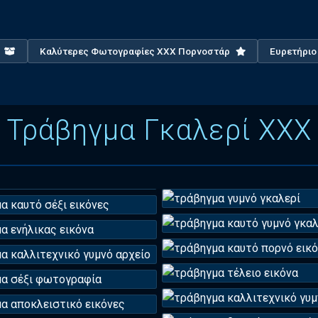
X
Καλύτερες Φωτογραφίες XXX Πορνοστάρ
Ευρετήρι
Τράβηγμα Γκαλερί XXX