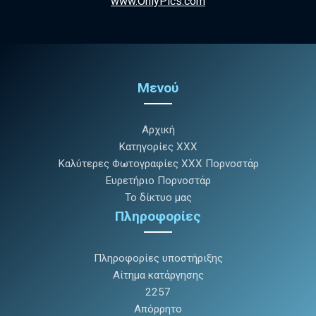
www.OnlyPics.com
Μενού
Αρχική
Κατηγορίες XXX
Καλύτερες Φωτογραφίες XXX Πορνοστάρ
Ευρετήριο Πορνοστάρ
Το δίκτυο μας
Πληροφορίες
Πληροφορίες υποστήριξης
Αίτημα κατάργησης
2257
Απόρρητο