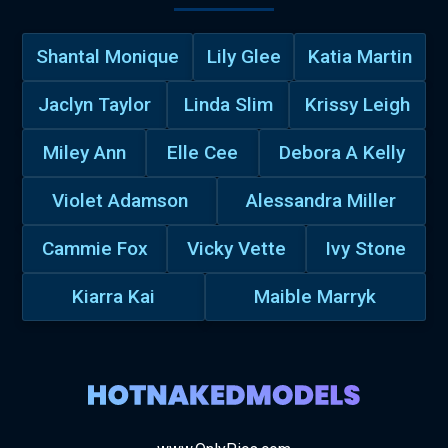
Shantal Monique
Lily Glee
Katia Martin
Jaclyn Taylor
Linda Slim
Krissy Leigh
Miley Ann
Elle Cee
Debora A Kelly
Violet Adamson
Alessandra Miller
Cammie Fox
Vicky Vette
Ivy Stone
Kiarra Kai
Maible Marryk