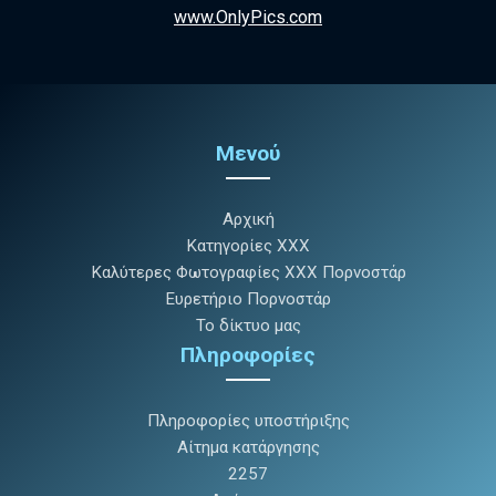
www.OnlyPics.com
Μενού
Αρχική
Κατηγορίες XXX
Καλύτερες Φωτογραφίες XXX Πορνοστάρ
Ευρετήριο Πορνοστάρ
Το δίκτυο μας
Πληροφορίες
Πληροφορίες υποστήριξης
Αίτημα κατάργησης
2257