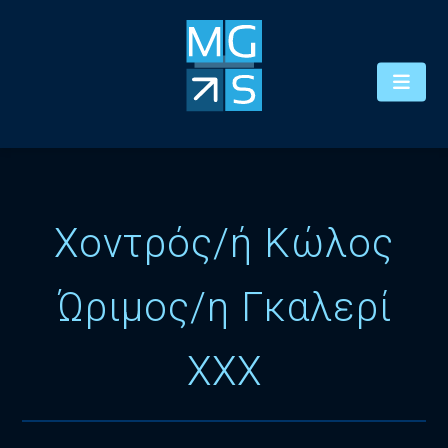
Χοντρός/ή Κώλος
Ώριμος/η Γκαλερί
XXX