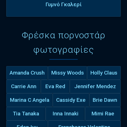
Γυμνό Γκαλερί
Φρέσκα πορνοστάρ
φωτογραφίες
Amanda Crush
Missy Woods
Holly Claus
Carrie Ann
Eva Red
Jennifer Mendez
Marina C Angela
Cassidy Exe
Brie Dawn
Tia Tanaka
Inna Innaki
Mimi Rae