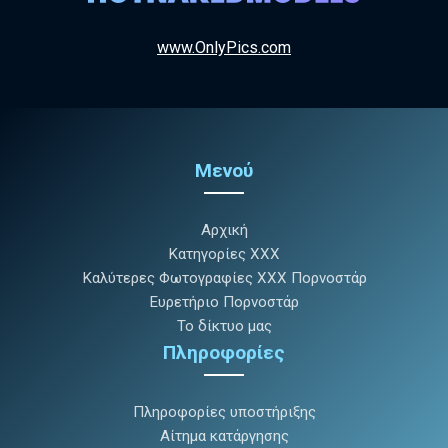
www.OnlyPics.com
Μενού
Αρχική
Κατηγορίες XXX
Καλύτερες Φωτογραφίες XXX Πορνοστάρ
Ευρετήριο Πορνοστάρ
Το δίκτυο μας
Πληροφορίες
Πληροφορίες υποστήριξης
Αίτημα κατάργησης