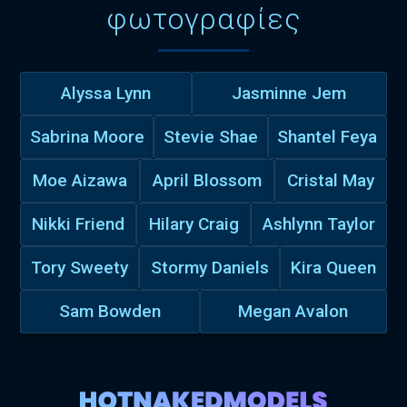
φωτογραφίες
Alyssa Lynn
Jasminne Jem
Sabrina Moore
Stevie Shae
Shantel Feya
Moe Aizawa
April Blossom
Cristal May
Nikki Friend
Hilary Craig
Ashlynn Taylor
Tory Sweety
Stormy Daniels
Kira Queen
Sam Bowden
Megan Avalon