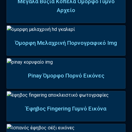
Μεγάλα Βυζιά Κοπέλα Όμορφο Γυμνό
Αρχείο
Όμορφη Μελαχρινή Πορνογραφικό Img
Pinay Όμορφο Πορνό Εικόνες
Έφηβος Fingering Γυμνό Εικόνα